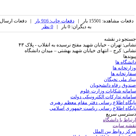
فعات مشاهده: 15501 بار |
دفعات چاپ: 916 بار
| دفعات ارسال
به دیگران: 0 بار |
0 نظر
تجو در نقشه
انی: تهران - خیابان شهید مفتح نرسیده به انقلاب - پلاک ۴۳
انی: کرج – انتهای خیابان شهید بهشتی – میدان دانشگاه
وندها
نشگاه ها
ارتخانه ها
ارتخانه ها
یاد ملی نخبگان
دوق رفاه دانشجویان
مانه شکایات وزارت علوم
مانه تدارکات الکترونیکی دولت
یگاه اطلاع رسانی دفتر مقام معظم رهبری
یگاه اطلاع رسانی ریاست جمهوری اسلامی
ترسی سریع
تباط با دانشگاه
شه سایت
کز روابط بین الملل