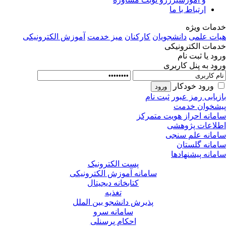
ارتباط با ما
مات ویژه
ات علمی
دانشجویان
کارکنان
میز خدمت
آموزش الکترونیکی
مات الکترونیکی
ود یا ثبت نام
ود به پنل کاربری
ورود خودکار
زیابی رمز عبور
ثبت نام
شخوان خدمت
مانه احراز هویت متمرکز
لاعات پژوهشی
مانه علم سنجی
مانه گلستان
مانه پیشنهادها
پست الکترونیک
سامانه آموزش الکترونیکی
کتابخانه دیجیتال
تغذیه
پذیرش دانشجو بین الملل
سامانه سرو
احکام پرسنلی