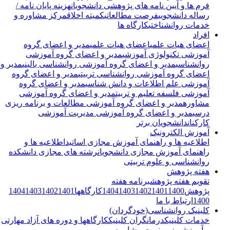
فرم ها و آیین نامه های پژوهشی دانشجویان
هزینه پایان نامه /
رساله دانشجویی
فرصت مطالعاتی
کمیته اخلاق
مرکز مشاوره و
خدمات روانشناختی
کارگاه ها
افراد
اعضای هیات علمی
اعضای هیات علمی
مدیر و اعضای گروه
آموزشی تکنولوژی آموزشی
مدیر و اعضای گروه آموزشی
روانشناسی
مدیر و اعضای گروه آموزشی روانشناسی بالینی
مدیر و
اعضای گروه آموزشی روانشناسی تربیتی
مدیر و اعضای گروه
آموزشی علم اطلاعات و دانش شناسی
مدیر و اعضای گروه
آموزشی فلسفه تعلیم و تربیت
مدیر و اعضای گروه آموزشی
مشاوره
مدیر و اعضای گروه آموزشی مطالعات و برنامه ریزی
درسی
مدیر و اعضای گروه آموزشی مدیریت آموزشی
کارکنان
دانشجویان برتر
آموزش الکترونیک
اطلاعیه ها و راهنمای آموزش مجازی اساتید
اطلاعیه ها و
راهنمای آموزش مجازی دانشجویان
رشته های مجازی دانشکده
روانشناسی و علوم تربیتی
هفته پژوهش
تقویم هفته پژوهش
برنامه هفته
پژوهش
1400
1401
1402
1403
1404
کارگاهها
1401
1402
1403
1404
1400
ارتباط با ما
کلینیک روانشناسی(خودگردان)
خدمات کلینیک
درمانگران کلینیک
کارگاهها و دوره های آزاد مهارتی
و آموزشی
رزرو نوبت مشاوره