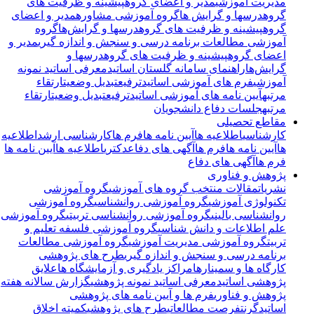
مدیریت آموزشی
مدیر و اعضای گروه
پیشینه و ظرفیت های
گروه
درسها و گرایش ها
گروه آموزشی مشاوره
مدیر و اعضای
گروه
پیشینه و ظرفیت های گروه
درسها و گرایش‌ها
گروه
آموزشی مطالعات برنامه درسی و سنجش و اندازه گیری
مدیر و
اعضای گروه
پیشینه و ظرفیت های گروه
درسها و
گرایش‌ها
راهنمای سامانه گلستان اساتید
معرفی اساتید نمونه
آموزشی
فرم های آموزشی اساتید
ترفیع
تبدیل وضعیت
ارتقاء
مرتبه
آیین نامه های آموزشی اساتید
ترفیع
تبدیل وضعیت
ارتقاء
مرتبه
جلسات دفاع دانشجویان
مقاطع تحصیلی
کارشناسی
اطلاعیه ها
آیین نامه ها
فرم ها
کارشناسی ارشد
اطلاعیه
ها
آیین نامه ها
فرم ها
آگهی های دفاع
دکتری
اطلاعیه ها
آیین نامه ها
فرم ها
آگهی های دفاع
پژوهش و فناوری
نشریات
مقالات منتخب گروه های آموزشی
گروه آموزشی
تکنولوژی آموزشی
گروه آموزشی روانشناسی
گروه آموزشی
روانشناسی بالینی
گروه آموزشی روانشناسی تربیتی
گروه آموزشی
علم اطلاعات و دانش شناسی
گروه آموزشی فلسفه تعلیم و
تربیت
گروه آموزشی مدیریت آموزشی
گروه آموزشی مطالعات
برنامه درسی و سنجش و اندازه گیری
طرح های پژوهشی
کارگاه ها و سمینارها
مراکز یادگیری و آزمایشگاه ها
علایق
پژوهشی اساتید
معرفی اساتید نمونه پژوهشی
گزارش سالانه هفته
پژوهش و فناوری
فرم ها و آیین نامه های پژوهشی
اساتید
گرنت
فرصت مطالعاتی
طرح های پژوهشی
کمیته اخلاق