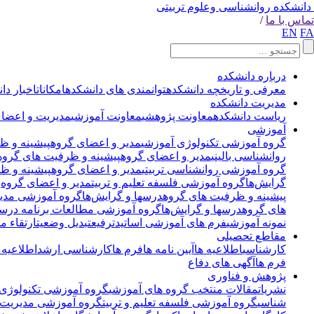
دانشکده روانشناسی وعلوم تربیتی
تماس با ما
/
EN
FA
درباره دانشکده
معرفی و تاریخچه دانشکده
توانمندی های دانشکده
امکانات
اخبار دا
مدیریت دانشکده
ریاست دانشکده
معاونت پژوهشی
معاونت آموزشی
مدیریت و اعضای
آموزشی
گروه آموزشی تکنولوژی آموزشی
مدیر و اعضای گروه
پیشینه و ظ
روانشناسی بالینی
مدیر و اعضای گروه
پیشینه و ظرفیت های گروه
گروه آموزشی روانشناسی تربیتی
مدیر و اعضای گروه
پیشینه و ظ
گرایش‌ها
گروه آموزشی فلسفه تعلیم و تربیت
مدیر و اعضای گروه
پیشینه و ظرفیت های گروه
درسها و گرایش‌ها
گروه آموزشی مدی
های گروه
درسها و گرایش‌ها
گروه آموزشی مطالعات برنامه درسی
نمونه آموزشی
فرم های آموزشی اساتید
ترفیع
تبدیل وضعیت
ارتقاء مر
مقاطع تحصیلی
کارشناسی
اطلاعیه ها
آیین نامه ها
فرم ها
کارشناسی ارشد
اطلاعیه 
فرم ها
آگهی های دفاع
پژوهش و فناوری
نشریات
مقالات منتخب گروه های آموزشی
گروه آموزشی تکنولوژی 
شناسی
گروه آموزشی فلسفه تعلیم و تربیت
گروه آموزشی مدیریت 