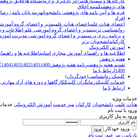
کارگاه ها و سمینارها
مراکز یادگیری و آزمایشگاه ها
علایق پژوهشی
های پژوهشی
کمیته اخلاق
فرم ها و آیین نامه های پژوهشی دانشجویان
هزینه پایان نامه / رسا
افراد
اعضای هیات علمی
اعضای هیات علمی
مدیر و اعضای گروه آموزشی
روانشناسی تربیتی
مدیر و اعضای گروه آموزشی علم اطلاعات و 
و برنامه ریزی درسی
مدیر و اعضای گروه آموزشی مدیریت آموز
کارکنان
دانشجویان برتر
آموزش الکترونیک
اطلاعیه ها و راهنمای آموزش مجازی اساتید
اطلاعیه ها و راهنم
هفته پژوهش
تقویم هفته پژوهش
برنامه هفته پژوهش
1400
1401
1402
1403
1404
ک
1400
ارتباط با ما
کلینیک روانشناسی(خودگردان)
خدمات کلینیک
درمانگران کلینیک
کارگاهها و دوره های آزاد مهارتی 
ارتباط با ما
خدمات ویژه
هیات علمی
دانشجویان
کارکنان
میز خدمت
آموزش الکترونیکی
خدمات 
ورود یا ثبت نام
ورود به پنل کاربری
ورود خودکار
بازیابی رمز عبور
ثبت نام