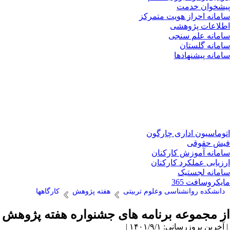
پیشخوان خدمت
سامانه احراز هویت متمرکز
اطلاعات پژوهشی
سامانه علم سنجی
سامانه گلستان
سامانه پیشنهادها
اتوماسیون اداری چارگون
فیش حقوقی
سامانه آموزش کارکنان
ارزیابی عملکرد کارکنان
سامانه لجستیک
مایکروسافت 365
دانشکده روانشناسی وعلوم تربیتی
هفته پژوهش
کارگاهها
از مجموعه برنامه های جشنواره هفته پژوهش و فناوری 
| آخرین بروزرسانی: ۱۴۰۱/۹/۱ |