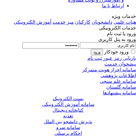
ارتباط با ما
مات ویژه
ات علمی
دانشجویان
کارکنان
میز خدمت
آموزش الکترونیکی
مات الکترونیکی
ود یا ثبت نام
ود به پنل کاربری
ورود خودکار
زیابی رمز عبور
ثبت نام
شخوان خدمت
مانه احراز هویت متمرکز
لاعات پژوهشی
مانه علم سنجی
مانه گلستان
مانه پیشنهادها
پست الکترونیک
سامانه آموزش الکترونیکی
کتابخانه دیجیتال
تغذیه
پذیرش دانشجو بین الملل
سامانه سرو
احکام پرسنلی