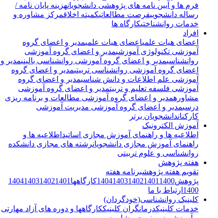
فرم ها و آیین نامه های پژوهشی دانشجویان
هزینه پایان نامه /
رساله دانشجویی
فرصت مطالعاتی
کمیته اخلاق
مرکز مشاوره و
خدمات روانشناختی
کارگاه ها
افراد
اعضای هیات علمی
اعضای هیات علمی
مدیر و اعضای گروه
آموزشی تکنولوژی آموزشی
مدیر و اعضای گروه آموزشی
روانشناسی
مدیر و اعضای گروه آموزشی روانشناسی بالینی
مدیر و
اعضای گروه آموزشی روانشناسی تربیتی
مدیر و اعضای گروه
آموزشی علم اطلاعات و دانش شناسی
مدیر و اعضای گروه
آموزشی فلسفه تعلیم و تربیت
مدیر و اعضای گروه آموزشی
مشاوره
مدیر و اعضای گروه آموزشی مطالعات و برنامه ریزی
درسی
مدیر و اعضای گروه آموزشی مدیریت آموزشی
کارکنان
دانشجویان برتر
آموزش الکترونیک
اطلاعیه ها و راهنمای آموزش مجازی اساتید
اطلاعیه ها و
راهنمای آموزش مجازی دانشجویان
رشته های مجازی دانشکده
روانشناسی و علوم تربیتی
هفته پژوهش
تقویم هفته پژوهش
برنامه هفته
پژوهش
1400
1401
1402
1403
1404
کارگاهها
1401
1402
1403
1404
1400
ارتباط با ما
کلینیک روانشناسی(خودگردان)
خدمات کلینیک
درمانگران کلینیک
کارگاهها و دوره های آزاد مهارتی
و آموزشی
رزرو نوبت مشاوره