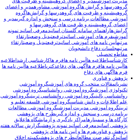
مدیریت آموزشی
مدیر و اعضای گروه
پیشینه و ظرفیت های
گروه
درسها و گرایش ها
گروه آموزشی مشاوره
مدیر و اعضای
گروه
پیشینه و ظرفیت های گروه
درسها و گرایش‌ها
گروه
آموزشی مطالعات برنامه درسی و سنجش و اندازه گیری
مدیر و
اعضای گروه
پیشینه و ظرفیت های گروه
درسها و
گرایش‌ها
راهنمای سامانه گلستان اساتید
معرفی اساتید نمونه
آموزشی
فرم های آموزشی اساتید
ترفیع
تبدیل وضعیت
ارتقاء
مرتبه
آیین نامه های آموزشی اساتید
ترفیع
تبدیل وضعیت
ارتقاء
مرتبه
جلسات دفاع دانشجویان
مقاطع تحصیلی
کارشناسی
اطلاعیه ها
آیین نامه ها
فرم ها
کارشناسی ارشد
اطلاعیه
ها
آیین نامه ها
فرم ها
آگهی های دفاع
دکتری
اطلاعیه ها
آیین نامه ها
فرم ها
آگهی های دفاع
پژوهش و فناوری
نشریات
مقالات منتخب گروه های آموزشی
گروه آموزشی
تکنولوژی آموزشی
گروه آموزشی روانشناسی
گروه آموزشی
روانشناسی بالینی
گروه آموزشی روانشناسی تربیتی
گروه آموزشی
علم اطلاعات و دانش شناسی
گروه آموزشی فلسفه تعلیم و
تربیت
گروه آموزشی مدیریت آموزشی
گروه آموزشی مطالعات
برنامه درسی و سنجش و اندازه گیری
طرح های پژوهشی
کارگاه ها و سمینارها
مراکز یادگیری و آزمایشگاه ها
علایق
پژوهشی اساتید
معرفی اساتید نمونه پژوهشی
گزارش سالانه هفته
پژوهش و فناوری
فرم ها و آیین نامه های پژوهشی
اساتید
گرنت
فرصت مطالعاتی
طرح های پژوهشی
کمیته اخلاق