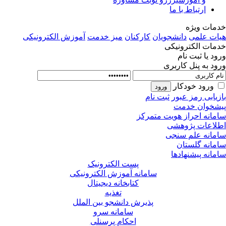
ارتباط با ما
مات ویژه
ات علمی
دانشجویان
کارکنان
میز خدمت
آموزش الکترونیکی
مات الکترونیکی
ود یا ثبت نام
ود به پنل کاربری
ورود خودکار
زیابی رمز عبور
ثبت نام
شخوان خدمت
مانه احراز هویت متمرکز
لاعات پژوهشی
مانه علم سنجی
مانه گلستان
مانه پیشنهادها
پست الکترونیک
سامانه آموزش الکترونیکی
کتابخانه دیجیتال
تغذیه
پذیرش دانشجو بین الملل
سامانه سرو
احکام پرسنلی