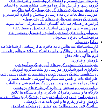
مدیریت آموزشی
مدیر و اعضای گروه
پیشینه و ظرفیت های
گروه
درسها و گرایش ها
گروه آموزشی مشاوره
مدیر و اعضای
گروه
پیشینه و ظرفیت های گروه
درسها و گرایش‌ها
گروه
آموزشی مطالعات برنامه درسی و سنجش و اندازه گیری
مدیر و
اعضای گروه
پیشینه و ظرفیت های گروه
درسها و
گرایش‌ها
راهنمای سامانه گلستان اساتید
معرفی اساتید نمونه
آموزشی
فرم های آموزشی اساتید
ترفیع
تبدیل وضعیت
ارتقاء
مرتبه
آیین نامه های آموزشی اساتید
ترفیع
تبدیل وضعیت
ارتقاء
مرتبه
جلسات دفاع دانشجویان
مقاطع تحصیلی
کارشناسی
اطلاعیه ها
آیین نامه ها
فرم ها
کارشناسی ارشد
اطلاعیه
ها
آیین نامه ها
فرم ها
آگهی های دفاع
دکتری
اطلاعیه ها
آیین نامه ها
فرم ها
آگهی های دفاع
پژوهش و فناوری
نشریات
مقالات منتخب گروه های آموزشی
گروه آموزشی
تکنولوژی آموزشی
گروه آموزشی روانشناسی
گروه آموزشی
روانشناسی بالینی
گروه آموزشی روانشناسی تربیتی
گروه آموزشی
علم اطلاعات و دانش شناسی
گروه آموزشی فلسفه تعلیم و
تربیت
گروه آموزشی مدیریت آموزشی
گروه آموزشی مطالعات
برنامه درسی و سنجش و اندازه گیری
طرح های پژوهشی
کارگاه ها و سمینارها
مراکز یادگیری و آزمایشگاه ها
علایق
پژوهشی اساتید
معرفی اساتید نمونه پژوهشی
گزارش سالانه هفته
پژوهش و فناوری
فرم ها و آیین نامه های پژوهشی
اساتید
گرنت
فرصت مطالعاتی
طرح های پژوهشی
کمیته اخلاق