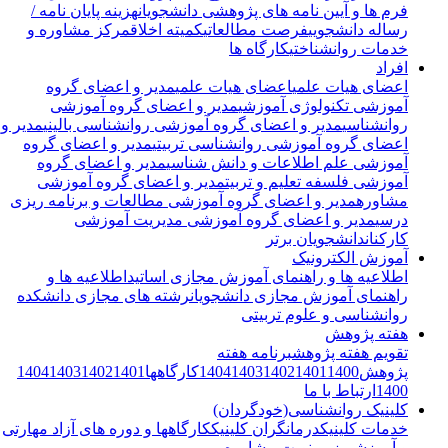
فرم ها و آیین نامه های پژوهشی دانشجویان
هزینه پایان نامه /
رساله دانشجویی
فرصت مطالعاتی
کمیته اخلاق
مرکز مشاوره و
خدمات روانشناختی
کارگاه ها
افراد
اعضای هیات علمی
اعضای هیات علمی
مدیر و اعضای گروه
آموزشی تکنولوژی آموزشی
مدیر و اعضای گروه آموزشی
روانشناسی
مدیر و اعضای گروه آموزشی روانشناسی بالینی
مدیر و
اعضای گروه آموزشی روانشناسی تربیتی
مدیر و اعضای گروه
آموزشی علم اطلاعات و دانش شناسی
مدیر و اعضای گروه
آموزشی فلسفه تعلیم و تربیت
مدیر و اعضای گروه آموزشی
مشاوره
مدیر و اعضای گروه آموزشی مطالعات و برنامه ریزی
درسی
مدیر و اعضای گروه آموزشی مدیریت آموزشی
کارکنان
دانشجویان برتر
آموزش الکترونیک
اطلاعیه ها و راهنمای آموزش مجازی اساتید
اطلاعیه ها و
راهنمای آموزش مجازی دانشجویان
رشته های مجازی دانشکده
روانشناسی و علوم تربیتی
هفته پژوهش
تقویم هفته پژوهش
برنامه هفته
پژوهش
1400
1401
1402
1403
1404
کارگاهها
1401
1402
1403
1404
1400
ارتباط با ما
کلینیک روانشناسی(خودگردان)
خدمات کلینیک
درمانگران کلینیک
کارگاهها و دوره های آزاد مهارتی
و آموزشی
رزرو نوبت مشاوره