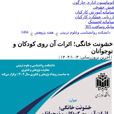
وماسیون اداری چارگون
ش حقوقی
مانه آموزش کارکنان
زیابی عملکرد کارکنان
مانه لجستیک
یکروسافت 365
1404
دانشکده روانشناسی وعلوم تربیتی
هفته پژوهش
شونت خانگی؛ اثرات آن روی کودکان و
وجوانان
آخرین بروزرسانی: ۱۴۰۴/۱۰/۳ |