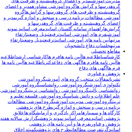
مدیریت آموزشی
مدیر و اعضای گروه
پیشینه و ظرفیت های
گروه
درسها و گرایش ها
گروه آموزشی مشاوره
مدیر و اعضای
گروه
پیشینه و ظرفیت های گروه
درسها و گرایش‌ها
گروه
آموزشی مطالعات برنامه درسی و سنجش و اندازه گیری
مدیر و
اعضای گروه
پیشینه و ظرفیت های گروه
درسها و
گرایش‌ها
راهنمای سامانه گلستان اساتید
معرفی اساتید نمونه
آموزشی
فرم های آموزشی اساتید
ترفیع
تبدیل وضعیت
ارتقاء
مرتبه
آیین نامه های آموزشی اساتید
ترفیع
تبدیل وضعیت
ارتقاء
مرتبه
جلسات دفاع دانشجویان
مقاطع تحصیلی
کارشناسی
اطلاعیه ها
آیین نامه ها
فرم ها
کارشناسی ارشد
اطلاعیه
ها
آیین نامه ها
فرم ها
آگهی های دفاع
دکتری
اطلاعیه ها
آیین نامه ها
فرم ها
آگهی های دفاع
پژوهش و فناوری
نشریات
مقالات منتخب گروه های آموزشی
گروه آموزشی
تکنولوژی آموزشی
گروه آموزشی روانشناسی
گروه آموزشی
روانشناسی بالینی
گروه آموزشی روانشناسی تربیتی
گروه آموزشی
علم اطلاعات و دانش شناسی
گروه آموزشی فلسفه تعلیم و
تربیت
گروه آموزشی مدیریت آموزشی
گروه آموزشی مطالعات
برنامه درسی و سنجش و اندازه گیری
طرح های پژوهشی
کارگاه ها و سمینارها
مراکز یادگیری و آزمایشگاه ها
علایق
پژوهشی اساتید
معرفی اساتید نمونه پژوهشی
گزارش سالانه هفته
پژوهش و فناوری
فرم ها و آیین نامه های پژوهشی
اساتید
گرنت
فرصت مطالعاتی
طرح های پژوهشی
کمیته اخلاق