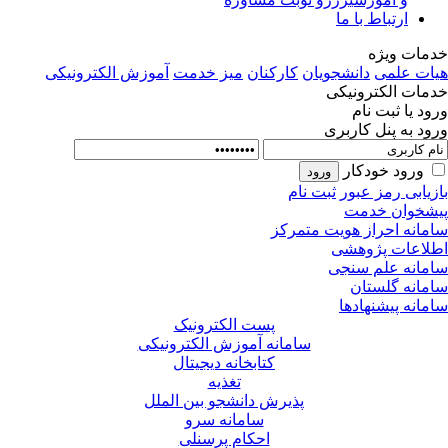
ارتباط با ما
مات ویژه
ات علمی
دانشجویان
کارکنان
میز خدمت
آموزش الکترونیکی
مات الکترونیکی
ود یا ثبت نام
ود به پنل کاربری
ورود خودکار
زیابی رمز عبور
ثبت نام
شخوان خدمت
مانه احراز هویت متمرکز
لاعات پژوهشی
مانه علم سنجی
مانه گلستان
مانه پیشنهادها
پست الکترونیک
سامانه آموزش الکترونیکی
کتابخانه دیجیتال
تغذیه
پذیرش دانشجو بین الملل
سامانه سرو
احکام پرسنلی