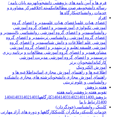
فرم ها و آیین نامه های پژوهشی دانشجویان
هزینه پایان نامه /
رساله دانشجویی
فرصت مطالعاتی
کمیته اخلاق
مرکز مشاوره و
خدمات روانشناختی
کارگاه ها
افراد
اعضای هیات علمی
اعضای هیات علمی
مدیر و اعضای گروه
آموزشی تکنولوژی آموزشی
مدیر و اعضای گروه آموزشی
روانشناسی
مدیر و اعضای گروه آموزشی روانشناسی بالینی
مدیر و
اعضای گروه آموزشی روانشناسی تربیتی
مدیر و اعضای گروه
آموزشی علم اطلاعات و دانش شناسی
مدیر و اعضای گروه
آموزشی فلسفه تعلیم و تربیت
مدیر و اعضای گروه آموزشی
مشاوره
مدیر و اعضای گروه آموزشی مطالعات و برنامه ریزی
درسی
مدیر و اعضای گروه آموزشی مدیریت آموزشی
کارکنان
دانشجویان برتر
آموزش الکترونیک
اطلاعیه ها و راهنمای آموزش مجازی اساتید
اطلاعیه ها و
راهنمای آموزش مجازی دانشجویان
رشته های مجازی دانشکده
روانشناسی و علوم تربیتی
هفته پژوهش
تقویم هفته پژوهش
برنامه هفته
پژوهش
1400
1401
1402
1403
1404
کارگاهها
1401
1402
1403
1404
1400
ارتباط با ما
کلینیک روانشناسی(خودگردان)
خدمات کلینیک
درمانگران کلینیک
کارگاهها و دوره های آزاد مهارتی
و آموزشی
رزرو نوبت مشاوره