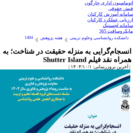
وماسیون اداری چارگون
ش حقوقی
مانه آموزش کارکنان
زیابی عملکرد کارکنان
مانه لجستیک
یکروسافت 365
1404
دانشکده روانشناسی وعلوم تربیتی
هفته پژوهش
نسجام‌گرایی به منزله حقیقت در شناخت؛ به
مراه نقد فیلم Shutter Island
آخرین بروزرسانی: ۱۴۰۴/۱۰/۱ |