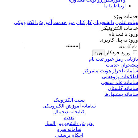
ارتباط با ما
مات ویژه
ات علمی
دانشجویان
کارکنان
میز خدمت
آموزش الکترونیکی
مات الکترونیکی
ود یا ثبت نام
ود به پنل کاربری
ورود خودکار
زیابی رمز عبور
ثبت نام
شخوان خدمت
مانه احراز هویت متمرکز
لاعات پژوهشی
مانه علم سنجی
مانه گلستان
مانه پیشنهادها
پست الکترونیک
سامانه آموزش الکترونیکی
کتابخانه دیجیتال
تغذیه
پذیرش دانشجو بین الملل
سامانه سرو
احکام پرسنلی