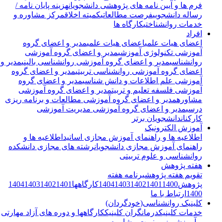
فرم ها و آیین نامه های پژوهشی دانشجویان
هزینه پایان نامه /
رساله دانشجویی
فرصت مطالعاتی
کمیته اخلاق
مرکز مشاوره و
خدمات روانشناختی
کارگاه ها
افراد
اعضای هیات علمی
اعضای هیات علمی
مدیر و اعضای گروه
آموزشی تکنولوژی آموزشی
مدیر و اعضای گروه آموزشی
روانشناسی
مدیر و اعضای گروه آموزشی روانشناسی بالینی
مدیر و
اعضای گروه آموزشی روانشناسی تربیتی
مدیر و اعضای گروه
آموزشی علم اطلاعات و دانش شناسی
مدیر و اعضای گروه
آموزشی فلسفه تعلیم و تربیت
مدیر و اعضای گروه آموزشی
مشاوره
مدیر و اعضای گروه آموزشی مطالعات و برنامه ریزی
درسی
مدیر و اعضای گروه آموزشی مدیریت آموزشی
کارکنان
دانشجویان برتر
آموزش الکترونیک
اطلاعیه ها و راهنمای آموزش مجازی اساتید
اطلاعیه ها و
راهنمای آموزش مجازی دانشجویان
رشته های مجازی دانشکده
روانشناسی و علوم تربیتی
هفته پژوهش
تقویم هفته پژوهش
برنامه هفته
پژوهش
1400
1401
1402
1403
1404
کارگاهها
1401
1402
1403
1404
1400
ارتباط با ما
کلینیک روانشناسی(خودگردان)
خدمات کلینیک
درمانگران کلینیک
کارگاهها و دوره های آزاد مهارتی
و آموزشی
رزرو نوبت مشاوره