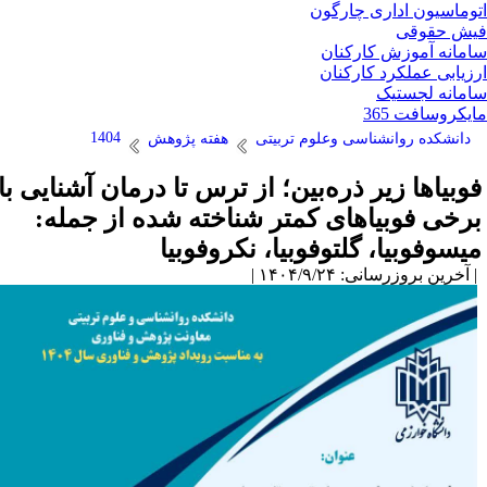
وماسیون اداری چارگون
ش حقوقی
مانه آموزش کارکنان
زیابی عملکرد کارکنان
مانه لجستیک
یکروسافت 365
1404
دانشکده روانشناسی وعلوم تربیتی
هفته پژوهش
وبیاها زیر ذره‌بین؛ از ترس تا درمان آشنایی با
رخی فوبیاهای کمتر شناخته شده از جمله:
یسوفوبیا، گلتوفوبیا، نکروفوبیا
آخرین بروزرسانی: ۱۴۰۴/۹/۲۴ |