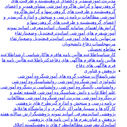
مدیریت آموزشی
مدیر و اعضای گروه
پیشینه و ظرفیت های
گروه
درسها و گرایش ها
گروه آموزشی مشاوره
مدیر و اعضای
گروه
پیشینه و ظرفیت های گروه
درسها و گرایش‌ها
گروه
آموزشی مطالعات برنامه درسی و سنجش و اندازه گیری
مدیر و
اعضای گروه
پیشینه و ظرفیت های گروه
درسها و
گرایش‌ها
راهنمای سامانه گلستان اساتید
معرفی اساتید نمونه
آموزشی
فرم های آموزشی اساتید
ترفیع
تبدیل وضعیت
ارتقاء
مرتبه
آیین نامه های آموزشی اساتید
ترفیع
تبدیل وضعیت
ارتقاء
مرتبه
جلسات دفاع دانشجویان
مقاطع تحصیلی
کارشناسی
اطلاعیه ها
آیین نامه ها
فرم ها
کارشناسی ارشد
اطلاعیه
ها
آیین نامه ها
فرم ها
آگهی های دفاع
دکتری
اطلاعیه ها
آیین نامه ها
فرم ها
آگهی های دفاع
پژوهش و فناوری
نشریات
مقالات منتخب گروه های آموزشی
گروه آموزشی
تکنولوژی آموزشی
گروه آموزشی روانشناسی
گروه آموزشی
روانشناسی بالینی
گروه آموزشی روانشناسی تربیتی
گروه آموزشی
علم اطلاعات و دانش شناسی
گروه آموزشی فلسفه تعلیم و
تربیت
گروه آموزشی مدیریت آموزشی
گروه آموزشی مطالعات
برنامه درسی و سنجش و اندازه گیری
طرح های پژوهشی
کارگاه ها و سمینارها
مراکز یادگیری و آزمایشگاه ها
علایق
پژوهشی اساتید
معرفی اساتید نمونه پژوهشی
گزارش سالانه هفته
پژوهش و فناوری
فرم ها و آیین نامه های پژوهشی
اساتید
گرنت
فرصت مطالعاتی
طرح های پژوهشی
کمیته اخلاق