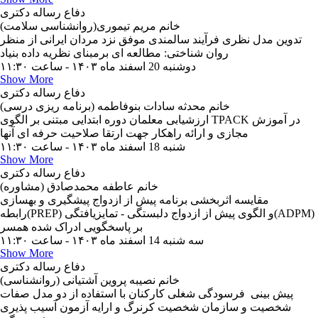
دفاع رساله دکتری
خانم مریم تیموری(روانشناسی سلامت)
تدوین مدل نظری فرآیند سالمندی موفق نزد مردان ایرانی از منظر
روان شناختی: مطالعه ای برمبنای نظریه داده بنیاد
دوشنبه 20 اسفند ماه ۱۴۰۳ - ساعت ۱۱:۳۰
Show More
دفاع رساله دکتری
خانم محدثه سادات بنوفاطمه (برنامه ریزی درسی)
ارزشیابی معلمان دوره ابتدایی مبتنی بر الگوی TPACK در آموزش
مجازی و ارائه راهکار جهت ارتقا صلاحیت حرفه ای آنها
شنبه 18 اسفند ماه ۱۴۰۳ - ساعت ۱۱:۳۰
Show More
دفاع رساله دکتری
خانم عاطفه محمدصادق (مشاوره)
مقایسه اثربخشی برنامه پیش از ازدواج پیشگیری و بهسازی
رابطه(PREP) و الگوی پیش از ازدواج دلبستگی - تمایزیافتگی(ADPM)
بر پاسخگویی ادراک شده همسر
سه شنبه 14 اسفند ماه ۱۴۰۳ - ساعت ۱۱:۳۰
Show More
دفاع رساله دکتری
خانم نصیبه پروین آشتیانی (روانشناسی)
پیش بینی فرسودگی شغلی کارکنان با استفاده از دو مدل صفات
شخصیت و سازمان شخصیت کرنرگ و ارایه آزمون آسیب پذیری