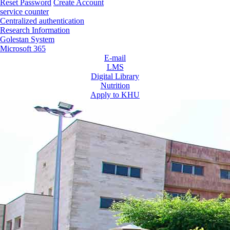
Reset Password
Create Account
service counter
Centralized authentication
Research Information
Golestan System
Microsoft 365
E-mail
LMS
Digital Library
Nutrition
Apply to KHU