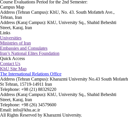
Course Evaluations Period for the 2nd Semester:
Campus Map
Address (Tehran Campus): KhU, No. 43. South Mofatteh Ave.,
Tehran, Iran
Address (Karaj Campus): KhU, University Sq., Shahid Beheshti
Street, Karaj, Iran
Links
Universities
Ministries of Iran
Embassies and Consulates
Iran’s National Elites Foundation
Quick Access
Contact Us
KhU Site Map
The International Relations Office
Address (Tehran Campus): Kharazmi University No.43 South Mofateh
St Tehran, 15719-14911 Iran
Telephone: +98 (21) 88329220
Address (Karaj Campus): KhU, University Sq., Shahid Beheshti
Street, Karaj, Iran
Telephone: +98 (26) 34579600
Email: info@khu.ac.ir
All Rights Reserved by Kharazmi University.