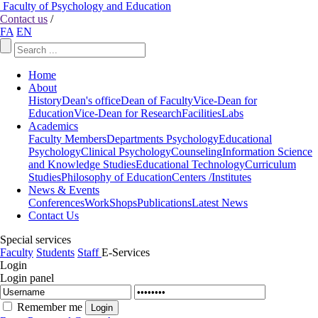
Faculty of Psychology and Education
Contact us
/
FA
EN
Home
About
History
Dean's office
Dean of Faculty
Vice-Dean for
Education
Vice-Dean for Research
Facilities
Labs
Academics
Faculty Members
Departments
Psychology
Educational
Psychology
Clinical Psychology
Counseling
Information Science
and Knowledge Studies
Educational Technology
Curriculum
Studies
Philosophy of Education
Centers /Institutes
News & Events
Conferences
WorkShops
Publications
Latest News
Contact Us
Special services
Faculty
Students
Staff
E-Services
Login
Login panel
Remember me