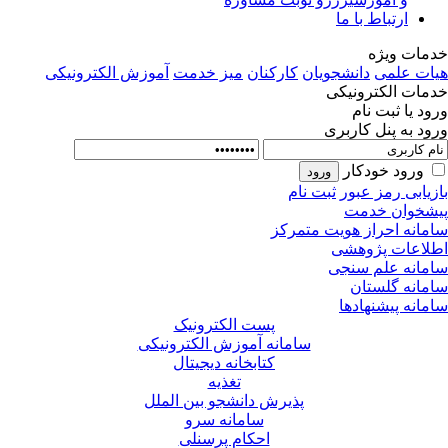
ارتباط با ما
مات ویژه
ات علمی
دانشجویان
کارکنان
میز خدمت
آموزش الکترونیکی
مات الکترونیکی
ود یا ثبت نام
ود به پنل کاربری
ورود خودکار
زیابی رمز عبور
ثبت نام
شخوان خدمت
مانه احراز هویت متمرکز
لاعات پژوهشی
مانه علم سنجی
مانه گلستان
مانه پیشنهادها
پست الکترونیک
سامانه آموزش الکترونیکی
کتابخانه دیجیتال
تغذیه
پذیرش دانشجو بین الملل
سامانه سرو
احکام پرسنلی