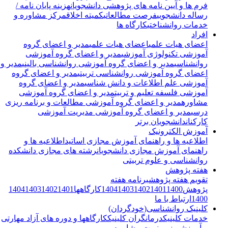
فرم ها و آیین نامه های پژوهشی دانشجویان
هزینه پایان نامه /
رساله دانشجویی
فرصت مطالعاتی
کمیته اخلاق
مرکز مشاوره و
خدمات روانشناختی
کارگاه ها
افراد
اعضای هیات علمی
اعضای هیات علمی
مدیر و اعضای گروه
آموزشی تکنولوژی آموزشی
مدیر و اعضای گروه آموزشی
روانشناسی
مدیر و اعضای گروه آموزشی روانشناسی بالینی
مدیر و
اعضای گروه آموزشی روانشناسی تربیتی
مدیر و اعضای گروه
آموزشی علم اطلاعات و دانش شناسی
مدیر و اعضای گروه
آموزشی فلسفه تعلیم و تربیت
مدیر و اعضای گروه آموزشی
مشاوره
مدیر و اعضای گروه آموزشی مطالعات و برنامه ریزی
درسی
مدیر و اعضای گروه آموزشی مدیریت آموزشی
کارکنان
دانشجویان برتر
آموزش الکترونیک
اطلاعیه ها و راهنمای آموزش مجازی اساتید
اطلاعیه ها و
راهنمای آموزش مجازی دانشجویان
رشته های مجازی دانشکده
روانشناسی و علوم تربیتی
هفته پژوهش
تقویم هفته پژوهش
برنامه هفته
پژوهش
1400
1401
1402
1403
1404
کارگاهها
1401
1402
1403
1404
1400
ارتباط با ما
کلینیک روانشناسی(خودگردان)
خدمات کلینیک
درمانگران کلینیک
کارگاهها و دوره های آزاد مهارتی
و آموزشی
رزرو نوبت مشاوره