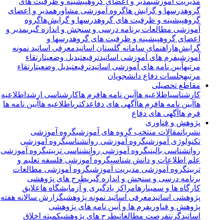
مدیریت آموزشی
مدیر و اعضای گروه
پیشینه و ظرفیت های
گروه
درسها و گرایش ها
گروه آموزشی مشاوره
مدیر و اعضای
گروه
پیشینه و ظرفیت های گروه
درسها و گرایش‌ها
گروه
آموزشی مطالعات برنامه درسی و سنجش و اندازه گیری
مدیر و
اعضای گروه
پیشینه و ظرفیت های گروه
درسها و
گرایش‌ها
راهنمای سامانه گلستان اساتید
معرفی اساتید نمونه
آموزشی
فرم های آموزشی اساتید
ترفیع
تبدیل وضعیت
ارتقاء
مرتبه
آیین نامه های آموزشی اساتید
ترفیع
تبدیل وضعیت
ارتقاء
مرتبه
جلسات دفاع دانشجویان
مقاطع تحصیلی
کارشناسی
اطلاعیه ها
آیین نامه ها
فرم ها
کارشناسی ارشد
اطلاعیه
ها
آیین نامه ها
فرم ها
آگهی های دفاع
دکتری
اطلاعیه ها
آیین نامه ها
فرم ها
آگهی های دفاع
پژوهش و فناوری
نشریات
مقالات منتخب گروه های آموزشی
گروه آموزشی
تکنولوژی آموزشی
گروه آموزشی روانشناسی
گروه آموزشی
روانشناسی بالینی
گروه آموزشی روانشناسی تربیتی
گروه آموزشی
علم اطلاعات و دانش شناسی
گروه آموزشی فلسفه تعلیم و
تربیت
گروه آموزشی مدیریت آموزشی
گروه آموزشی مطالعات
برنامه درسی و سنجش و اندازه گیری
طرح های پژوهشی
کارگاه ها و سمینارها
مراکز یادگیری و آزمایشگاه ها
علایق
پژوهشی اساتید
معرفی اساتید نمونه پژوهشی
گزارش سالانه هفته
پژوهش و فناوری
فرم ها و آیین نامه های پژوهشی
اساتید
گرنت
فرصت مطالعاتی
طرح های پژوهشی
کمیته اخلاق