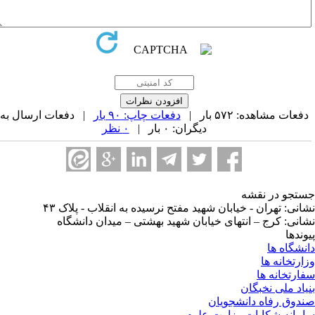
فعات مشاهده: ۵۷۲ بار |
دفعات چاپ: ۹۰ بار
| دفعات ارسال به
دیگران: ۰ بار |
۰ نظر
تجو در نقشه
انی: تهران - خیابان شهید مفتح نرسیده به انقلاب - پلاک ۴۳
انی: کرج – انتهای خیابان شهید بهشتی – میدان دانشگاه
وندها
نشگاه ها
ارتخانه ها
ارتخانه ها
یاد ملی نخبگان
دوق رفاه دانشجویان
مانه شکایات وزارت علوم