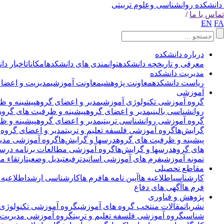
دانشکده روانشناسی وعلوم تربیتی
تماس با ما
/
EN
FA
درباره دانشکده
معرفی و تاریخچه دانشکده
توانمندی های دانشکده
امکانات
اخبار دا
مدیریت دانشکده
ریاست دانشکده
معاونت پژوهشی
معاونت آموزشی
مدیریت و اعضای
آموزشی
گروه آموزشی تکنولوژی آموزشی
مدیر و اعضای گروه
پیشینه و ظ
روانشناسی بالینی
مدیر و اعضای گروه
پیشینه و ظرفیت های گروه
گروه آموزشی روانشناسی تربیتی
مدیر و اعضای گروه
پیشینه و ظ
گرایش‌ها
گروه آموزشی فلسفه تعلیم و تربیت
مدیر و اعضای گروه
پیشینه و ظرفیت های گروه
درسها و گرایش‌ها
گروه آموزشی مدی
های گروه
درسها و گرایش‌ها
گروه آموزشی مطالعات برنامه درسی
نمونه آموزشی
فرم های آموزشی اساتید
ترفیع
تبدیل وضعیت
ارتقاء مر
مقاطع تحصیلی
کارشناسی
اطلاعیه ها
آیین نامه ها
فرم ها
کارشناسی ارشد
اطلاعیه 
فرم ها
آگهی های دفاع
پژوهش و فناوری
نشریات
مقالات منتخب گروه های آموزشی
گروه آموزشی تکنولوژی 
شناسی
گروه آموزشی فلسفه تعلیم و تربیت
گروه آموزشی مدیریت 