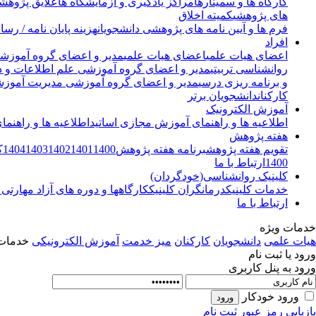
کارگاه ها و سمینارها
مراکز یادگیری و آزمایشگاه ها
علایق پژوهشی
های پژوهشی
کمیته اخلاق
فرم ها و آیین نامه های پژوهشی دانشجویان
هزینه پایان نامه / رسا
افراد
اعضای هیات علمی
اعضای هیات علمی
مدیر و اعضای گروه آموزشی
روانشناسی تربیتی
مدیر و اعضای گروه آموزشی علم اطلاعات و 
و برنامه ریزی درسی
مدیر و اعضای گروه آموزشی مدیریت آموز
کارکنان
دانشجویان برتر
آموزش الکترونیک
اطلاعیه ها و راهنمای آموزش مجازی اساتید
اطلاعیه ها و راهنم
هفته پژوهش
تقویم هفته پژوهش
برنامه هفته پژوهش
1400
1401
1402
1403
1404
ک
1400
ارتباط با ما
کلینیک روانشناسی(خودگردان)
خدمات کلینیک
درمانگران کلینیک
کارگاهها و دوره های آزاد مهارتی 
ارتباط با ما
خدمات ویژه
هیات علمی
دانشجویان
کارکنان
میز خدمت
آموزش الکترونیکی
خدمات 
ورود یا ثبت نام
ورود به پنل کاربری
ورود خودکار
بازیابی رمز عبور
ثبت نام